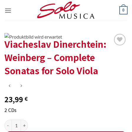
Zum
0
Inhalt
springen
Viacheslav Dinerchtein:
Add to
Weinberg – Complete
wishlist
Sonatas for Solo Viola
23,99
€
2 CDs
Viacheslav Dinerchtein: Weinberg - Complete Sonatas for Solo