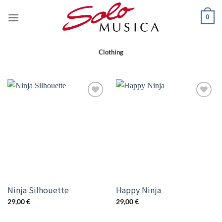
Zum
0
Inhalt
springen
Clothing
Add to
Add to
wishlist
wishlist
Ninja Silhouette
Happy Ninja
29,00
€
29,00
€