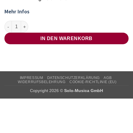
Mehr Infos
Tamar Inbar – Fata Morgana Menge
IN DEN WARENKORB
IMPRESSUM
DATENSCHUTZERKLÄRUNG
AGB
WIDERRUFSBELEHRUNG
COOKIE-RICHTLINIE (EU)
Copyright 2026 ©
Solo-Musica GmbH