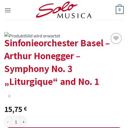
Zum
0
Inhalt
springen
Sinfonieorchester Basel –
Add to
Arthur Honegger –
wishlist
Symphony No. 3
„Liturgique“ and No. 1
15,75
€
Sinfonieorchester Basel - Arthur Honegger - Symphony No. 3 "