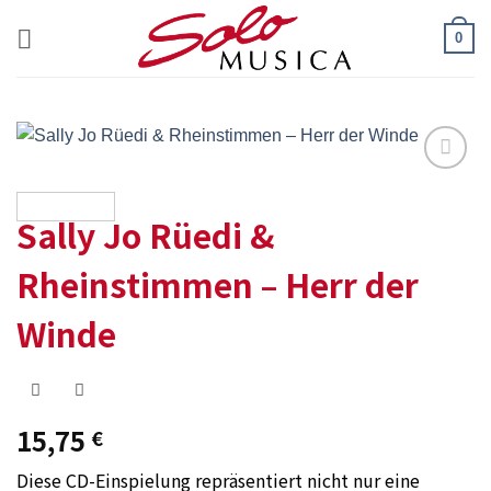
Zum
0
Inhalt
springen
Add to
wishlist
Sally Jo Rüedi &
Rheinstimmen – Herr der
Winde
15,75
€
Diese CD-Einspielung repräsentiert nicht nur eine