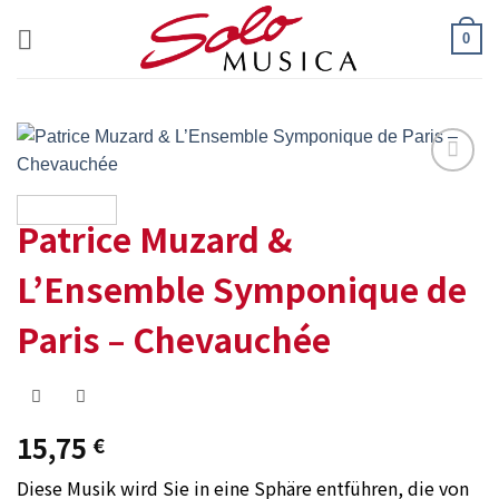
Zum
0
Inhalt
springen
Add to
wishlist
Patrice Muzard &
L’Ensemble Symponique de
Paris – Chevauchée
15,75
€
Diese Musik wird Sie in eine Sphäre entführen, die von