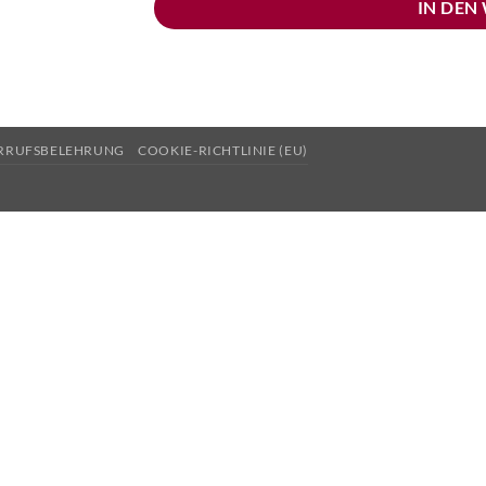
IN DEN
RRUFSBELEHRUNG
COOKIE-RICHTLINIE (EU)