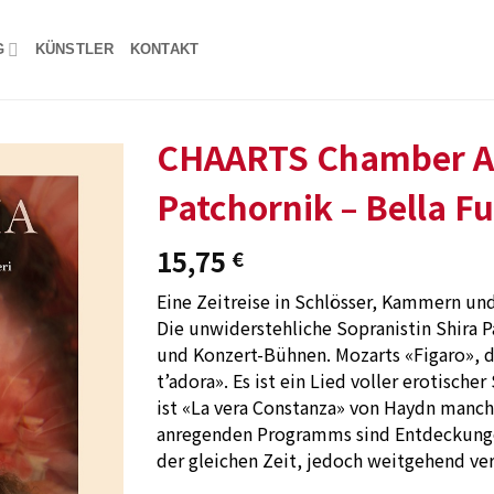
G
KÜNSTLER
KONTAKT
CHAARTS Chamber Art
Patchornik – Bella Fu
Add to
wishlist
15,75
€
Eine Zeitreise in Schlösser, Kammern u
Die unwiderstehliche Sopranistin Shira P
und Konzert-Bühnen. Mozarts «Figaro», di
t’adora». Es ist ein Lied voller erotische
ist «La vera Constanza» von Haydn manche
anregenden Programms sind Entdeckungen
der gleichen Zeit, jedoch weitgehend ve