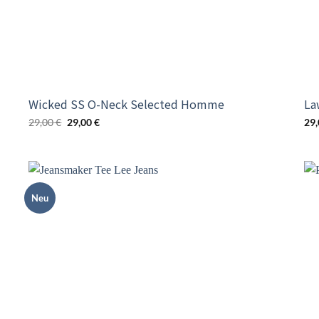
Wicked SS O-Neck Selected Homme
La
Ursprünglicher
Aktueller
29,00
€
29,00
€
29
Preis
Preis
war:
ist:
29,00 €
29,00 €.
Neu
o
Add to
st
wishlist