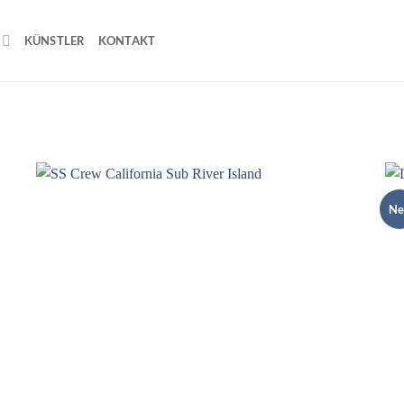
KÜNSTLER
KONTAKT
Ne
o
Add to
st
wishlist