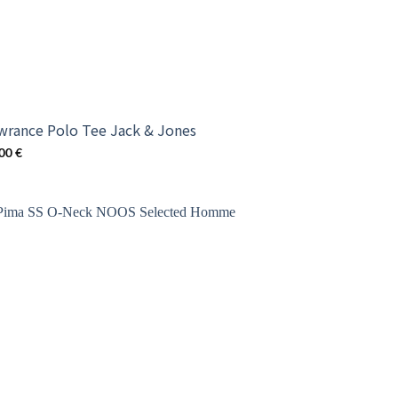
wrance Polo Tee Jack & Jones
,00
€
Add to
wishlist