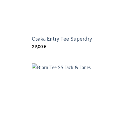
Osaka Entry Tee Superdry
29,00
€
Add t
wishli