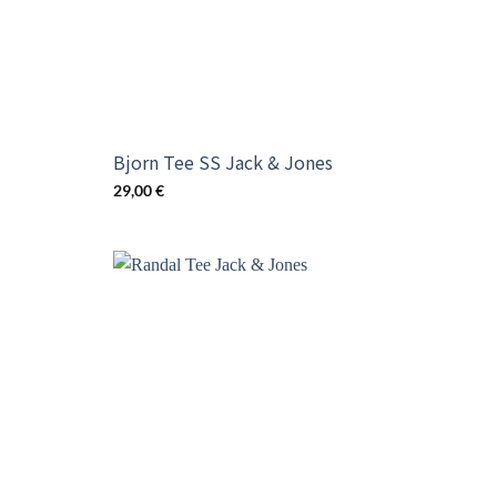
Bjorn Tee SS Jack & Jones
29,00
€
Add t
wishli