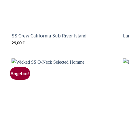
SS Crew California Sub River Island
La
Die
29,00
€
Pro
wei
me
Var
Angebot!
o
Add to
auf
st
wishlist
Di
Op
kö
auf
der
Pro
gew
we