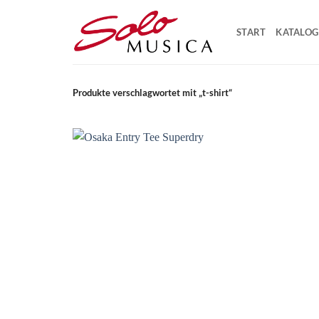
Zum
Inhalt
START
KATALOG
springen
Produkte verschlagwortet mit „t-shirt“
Add t
wishli