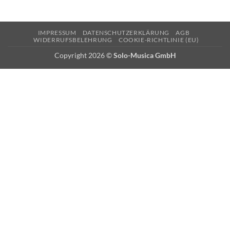
IMPRESSUM
DATENSCHUTZERKLÄRUNG
AGB
WIDERRUFSBELEHRUNG
COOKIE-RICHTLINIE (EU)
Copyright 2026 ©
Solo-Musica GmbH