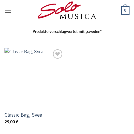
Zum
0
Inhalt
springen
Produkte verschlagwortet mit „sweden“
Add to
wishlist
Classic Bag, Svea
29,00
€