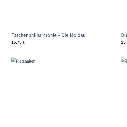
Taschenphilharmonie – Die Moldau
Di
15,75
€
15
o
Add to
st
wishlist