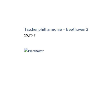
Taschenphilharmonie – Beethoven 3
15,75
€
Add t
wishli