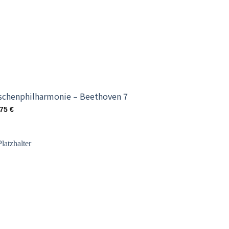
schenphilharmonie – Beethoven 7
,75
€
Add to
wishlist