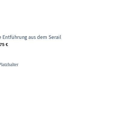
e Entführung aus dem Serail
,75
€
Add to
wishlist