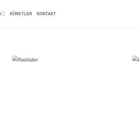
G
KÜNSTLER
KONTAKT
o
Add to
st
wishlist