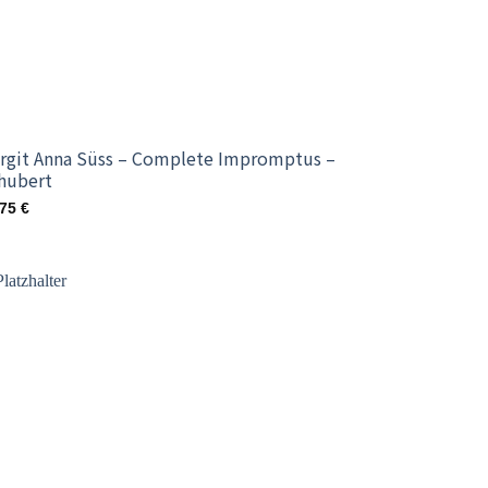
rgit Anna Süss – Complete Impromptus –
hubert
,75
€
Add to
wishlist