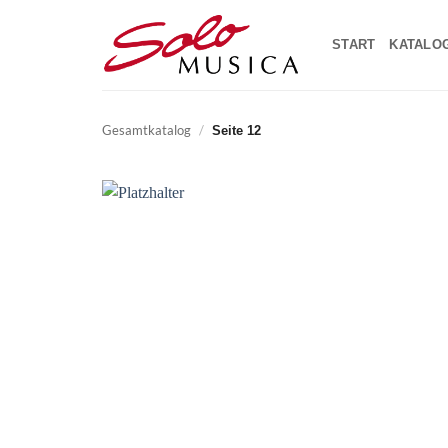
Zum
Inhalt
START
KATALO
springen
Gesamtkatalog
/
Seite 12
Add t
wishli