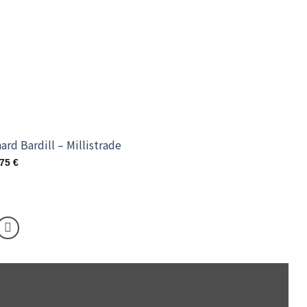
nard Bardill – Millistrade
,75
€