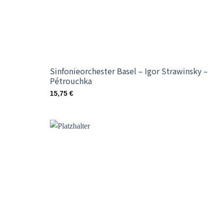
Sinfonieorchester Basel – Igor Strawinsky –
Pétrouchka
15,75
€
Add t
wishli