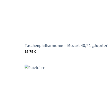
Taschenphilharmonie – Mozart 40/41 „Jupiter
15,75
€
Add t
wishli