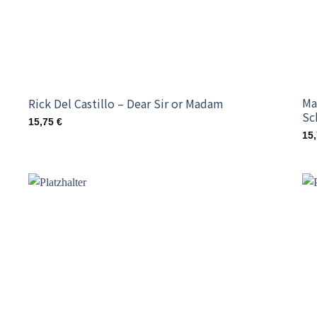
Ma
Rick Del Castillo – Dear Sir or Madam
Sc
15,75
€
15
o
Add to
st
wishlist