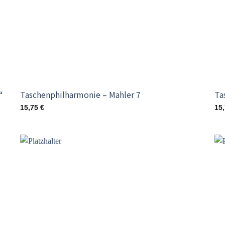
“
Taschenphilharmonie – Mahler 7
Ta
15,75
€
15
o
Add to
st
wishlist