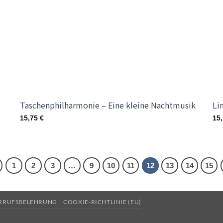
Taschenphilharmonie – Eine kleine Nachtmusik
Li
15,75
€
15
1
2
3
…
9
10
11
12
13
14
15
RRUFSBELEHRUNG
COOKIE-RICHTLINIE (EU)