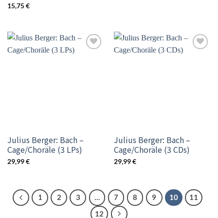
15,75
€
Add to
Add to
wishlist
wishlist
Julius Berger: Bach –
Julius Berger: Bach –
Cage/Choräle (3 LPs)
Cage/Choräle (3 CDs)
29,99
€
29,99
€
1
2
3
…
7
8
9
10
11
12