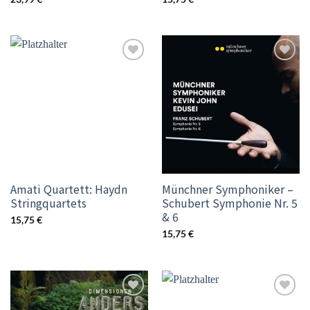
Add to
Add to
wishlist
wishlist
Amati Quartett: Haydn
Münchner Symphoniker –
Stringquartets
Schubert Symphonie Nr. 5
& 6
15,75
€
15,75
€
Add to
Add to