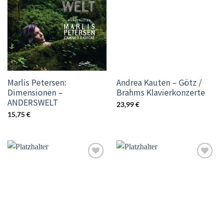
wishlist
wishlist
Marlis Petersen:
Andrea Kauten – Götz /
Dimensionen –
Brahms Klavierkonzerte
ANDERSWELT
23,99
€
15,75
€
Add to
Add to
wishlist
wishlist