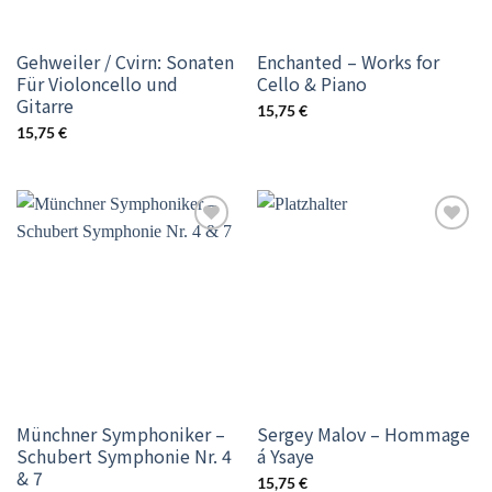
Gehweiler / Cvirn: Sonaten
Enchanted – Works for
Für Violoncello und
Cello & Piano
Gitarre
15,75
€
15,75
€
Add to
Add to
wishlist
wishlist
Münchner Symphoniker –
Sergey Malov – Hommage
Schubert Symphonie Nr. 4
á Ysaye
& 7
15,75
€