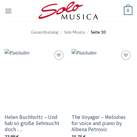
Zum
0
Inhalt
springen
Gesamtkatalog
/
Solo Musica
/
Seite 10
Add to
Add to
wishlist
wishlist
Helen Buchholtz – Und
The Voyager – Melodies
hab so große Sehnsucht
for voice and piano by
doch …
Albena Petrovic
23,99
€
15,75
€